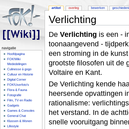
artikel
overleg
bewerken
geschieden
Verlichting
Ga naar:
navigatie
,
zoeken
De
Verlichting
is een - i
toonaangevend - tijdperk
navigatie
een stroming in de kunst
Hoofdpagina
FOK!Wiki
grootste filosofen uit de
Mededelingen
Culinesse á gogo
Voltaire en Kant.
Cultuur en Historie
Digital Corner
De Verlichting kende ha
FOK!Userfoto's
Flora & Fauna
heersende opvattingen in
Fotografie
Film, TV en Radio
rationalisme: verlichting
Gadgets
het verstand. In de ach
Games & Consoles
General Chat
snelle vooruitgang binn
Klussen & Wonen
Lifestyle