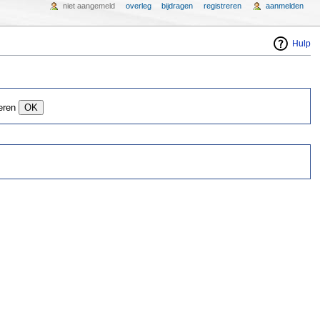
niet aangemeld
overleg
bijdragen
registreren
aanmelden
Hulp
eren