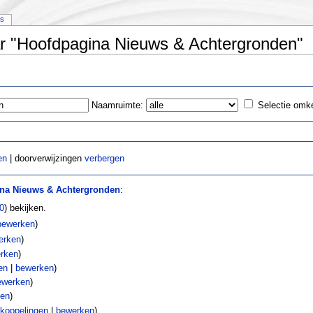
is
ar "Hoofdpagina Nieuws & Achtergronden"
Naamruimte:
Selectie omk
en
| doorverwijzingen
verbergen
na Nieuws & Achtergronden
:
0
) bekijken.
bewerken
)
erken
)
rken
)
en
|
bewerken
)
ewerken
)
ken
)
koppelingen
|
bewerken
)