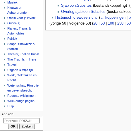
Muziek
Sjabloon:Subsites
(bestandskoppeling) ‎
(
Nieuws en
Overleg sjabloon:Subsites
(bestandskoppe
Achtergronden
Historisch crewoverzicht
‎
(
← koppelingen
|
b
Onzin voor je leven!
(vorige 50 | volgende 50) (
20
|
50
|
100
|
250
|
50
Ouder(s)
Planes, Trains &
Automobiles
Politiek
Soaps, Showbizz &
Sterren
Theater, Taal en Kunst
The Truth Is In Here
Travel
Uitgaan & Vrije tijd
Werk, Geldzaken en
Recht
Wetenschap, Filosofie
en Levensbesch.
Recente wijzigingen
Willekeurige pagina
Hulp
zoeken