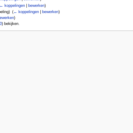
← koppelingen
|
bewerken
)
ling) ‎
(
← koppelingen
|
bewerken
)
ewerken
)
0
) bekijken.