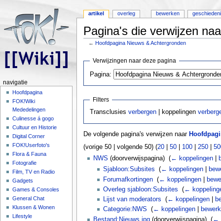
artikel
overleg
bewerken
geschieden
Pagina's die verwijzen na
←
Hoofdpagina Nieuws & Achtergronden
Ga naar:
navigatie
,
zoeken
Verwijzingen naar deze pagina
Pagina:
navigatie
Hoofdpagina
Filters
FOK!Wiki
Mededelingen
Transclusies
verbergen
| koppelingen
verberg
Culinesse á gogo
Cultuur en Historie
De volgende pagina's verwijzen naar
Hoofdpagi
Digital Corner
FOK!Userfoto's
(vorige 50 | volgende 50) (
20
|
50
|
100
|
250
|
50
Flora & Fauna
NWS
(doorverwijspagina) ‎
(
← koppelingen
|
Fotografie
Sjabloon:Subsites
‎
(
← koppelingen
|
bew
Film, TV en Radio
Forumafkortingen
‎
(
← koppelingen
|
bewe
Gadgets
Overleg sjabloon:Subsites
‎
(
← koppeling
Games & Consoles
General Chat
Lijst van moderators
‎
(
← koppelingen
|
b
Klussen & Wonen
Categorie:NWS
‎
(
← koppelingen
|
bewer
Lifestyle
Bestand:Nieuws.jpg
(doorverwijspagina) ‎
(
← 