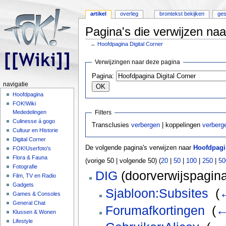
artikel
overleg
brontekst bekijken
ges
Pagina's die verwijzen naa
←
Hoofdpagina Digital Corner
Ga naar:
navigatie
,
zoeken
Verwijzingen naar deze pagina
Pagina:
navigatie
Hoofdpagina
FOK!Wiki
Filters
Mededelingen
Culinesse á gogo
Transclusies
verbergen
| koppelingen
verberg
Cultuur en Historie
Digital Corner
De volgende pagina's verwijzen naar
Hoofdpagin
FOK!Userfoto's
Flora & Fauna
(vorige 50 | volgende 50) (
20
|
50
|
100
|
250
|
50
Fotografie
DIG
(doorverwijspagina
Film, TV en Radio
Gadgets
Sjabloon:Subsites
‎
(
Games & Consoles
General Chat
Forumafkortingen
‎
(
←
Klussen & Wonen
Lifestyle