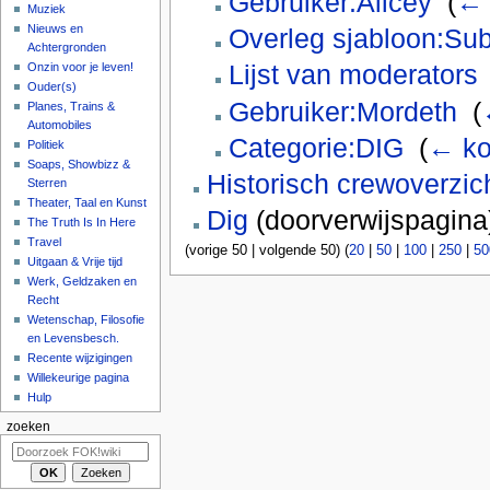
Gebruiker:Alicey
‎
(
← 
Muziek
Nieuws en
Overleg sjabloon:Sub
Achtergronden
Lijst van moderators
Onzin voor je leven!
Ouder(s)
Gebruiker:Mordeth
‎
(
Planes, Trains &
Automobiles
Categorie:DIG
‎
(
← ko
Politiek
Soaps, Showbizz &
Historisch crewoverzic
Sterren
Theater, Taal en Kunst
Dig
(doorverwijspagina)
The Truth Is In Here
Travel
(vorige 50 | volgende 50) (
20
|
50
|
100
|
250
|
50
Uitgaan & Vrije tijd
Werk, Geldzaken en
Recht
Wetenschap, Filosofie
en Levensbesch.
Recente wijzigingen
Willekeurige pagina
Hulp
zoeken