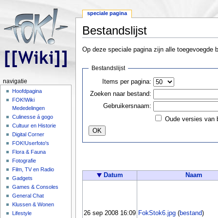
speciale pagina
Bestandslijst
Ga naar:
navigatie
,
zoeken
Op deze speciale pagina zijn alle toegevoegde b
Bestandslijst
Items per pagina:
navigatie
Hoofdpagina
Zoeken naar bestand:
FOK!Wiki
Gebruikersnaam:
Mededelingen
Culinesse á gogo
Oude versies van
Cultuur en Historie
Digital Corner
FOK!Userfoto's
Flora & Fauna
Fotografie
Film, TV en Radio
Datum
Naam
Gadgets
Games & Consoles
General Chat
Klussen & Wonen
26 sep 2008 16:09
FokStok6.jpg
(
bestand
)
Lifestyle