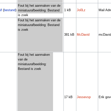
Fout bij het aanmaken van de
if
(
bestand
)
1 kB
Jo0Lz
Mail Ad
miniatuurafbeelding: Bestand
is zoek
Fout bij het aanmaken van de
miniatuurafbeelding: Bestand
is zoek
381 kB
McDavid
mcDavids
Fout bij het aanmaken
van de
miniatuurafbeelding:
Bestand is zoek
17 kB
Jessevsp
Erik gov