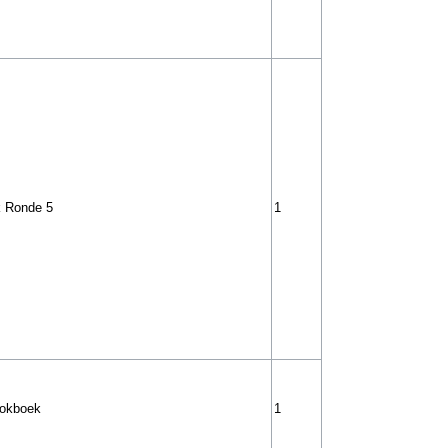
k Ronde 5
1
okboek
1