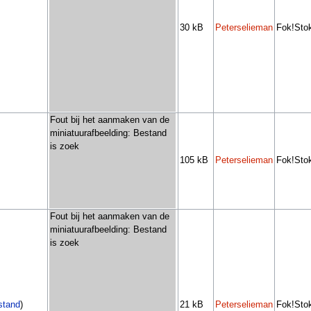
30 kB
Peterselieman
Fok!Stok
Fout bij het aanmaken van de
miniatuurafbeelding: Bestand
is zoek
105 kB
Peterselieman
Fok!Stok
Fout bij het aanmaken van de
miniatuurafbeelding: Bestand
is zoek
stand
)
21 kB
Peterselieman
Fok!Stok