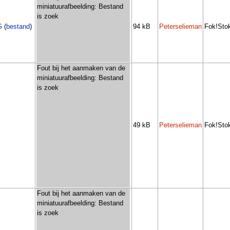
miniatuurafbeelding: Bestand
is zoek
G
(
bestand
)
94 kB
Peterselieman
Fok!Stok
Fout bij het aanmaken van de
miniatuurafbeelding: Bestand
is zoek
49 kB
Peterselieman
Fok!Sto
Fout bij het aanmaken van de
miniatuurafbeelding: Bestand
is zoek