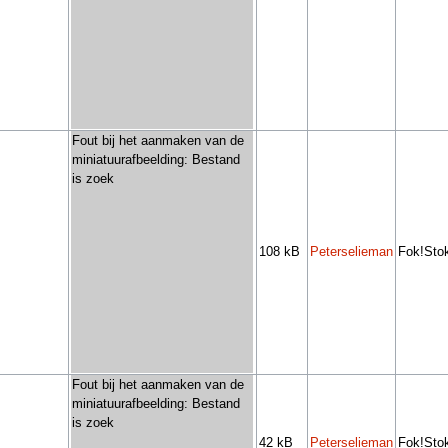
Fout bij het aanmaken van de
miniatuurafbeelding: Bestand
is zoek
108 kB
Peterselieman
Fok!Stok
Fout bij het aanmaken van de
miniatuurafbeelding: Bestand
is zoek
42 kB
Peterselieman
Fok!Stok