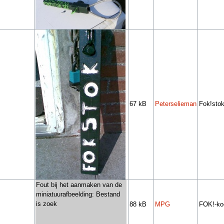
67 kB
Peterselieman
Fok!sto
Fout bij het aanmaken van de
miniatuurafbeelding: Bestand
is zoek
88 kB
MPG
FOK!-ko