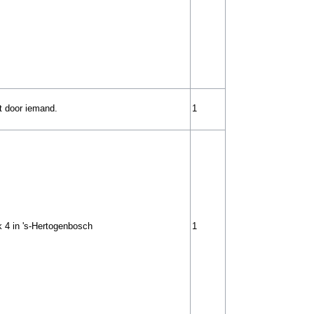
 door iemand.
1
 4 in 's-Hertogenbosch
1