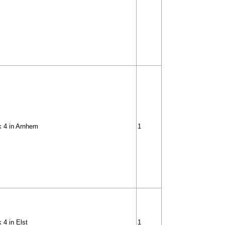
 4 in Arnhem
1
 4 in Elst
1