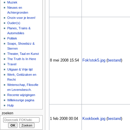
Muziek
Nieuws en
Achtergronden
Onzin voor je leven!
Ouder(s)
Planes, Trains &
Automobiles
Politiek
Soaps, Showbizz &
Sterren
Theater, Taal en Kunst
The Truth Is In Here
8 mei 2008 15:54
Fok!stok5.jpg
(
bestand
)
Travel
Uitgaan & Vrije tijd
Werk, Geldzaken en
Recht
Wetenschap, Filosofie
en Levensbesch.
Recente wijzigingen
Willekeurige pagina
Hulp
zoeken
1 feb 2008 00:04
Kookboek.jpg
(
bestand
)