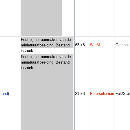
Fout bij het aanmaken van de
63 kB
WurM
Gemaakt
miniatuurafbeelding: Bestand
is zoek
Fout bij het aanmaken van de
miniatuurafbeelding: Bestand
is zoek
stand
)
21 kB
Peterselieman
Fok!Stok