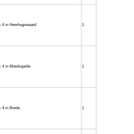
k 4 in Heerhugowaard
1
 4 in Moerkapelle
1
 4 in Breda
1