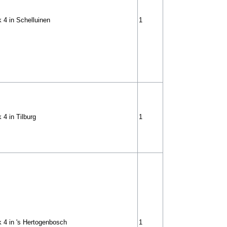
 4 in Schelluinen
1
 4 in Tilburg
1
 4 in 's Hertogenbosch
1