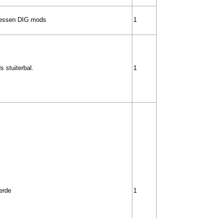
ressen DIG mods
1
 stuiterbal.
1
erde
1