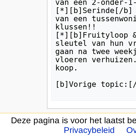
van een 2-onder-1-
[*][b]Serinde[/b] 
van een tussenwoni
klussen!!

[*][b]Fruityloop &
sleutel van hun vr
gaan na twee weekj
vloeren verhuizen.
koop.

[b]Vorige topic:[/
Deze pagina is voor het laatst 
Privacybeleid
Ov