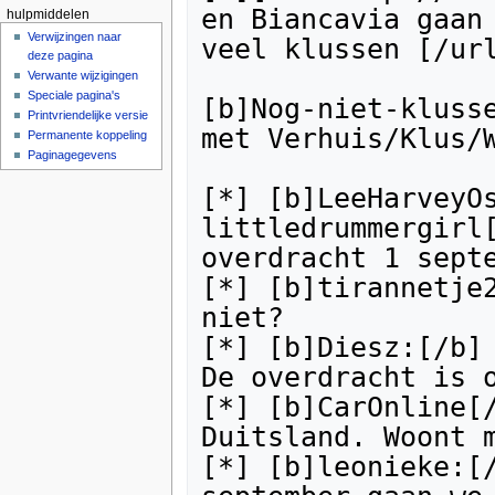
en Biancavia gaan 
hulpmiddelen
Verwijzingen naar
veel klussen [/url
deze pagina
Verwante wijzigingen
Speciale pagina's
[b]Nog-niet-klusse
Printvriendelijke versie
met Verhuis/Klus/W
Permanente koppeling
Paginagegevens
[*] [b]LeeHarveyOs
littledrummergirl[
overdracht 1 septe
[*] [b]tirannetje2
niet?

[*] [b]Diesz:[/b] 
De overdracht is o
[*] [b]CarOnline[/
Duitsland. Woont m
[*] [b]leonieke:[/