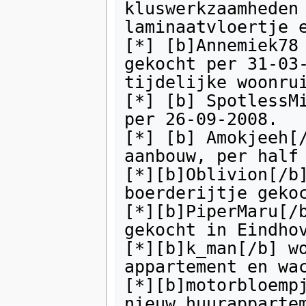
kluswerkzaamheden 
laminaatvloertje e
[*] [b]Annemiek78 
gekocht per 31-03-
tijdelijke woonrui
[*] [b] SpotlessMi
per 26-09-2008. 

[*] [b] Amokjeeh[/
aanbouw, per half 
[*][b]Oblivion[/b]
boerderijtje gekoc
[*][b]PiperMaru[/b
gekocht in Eindhov
[*][b]k_man[/b] wo
appartement en wac
[*][b]motorbloempj
nieuw huurappartem