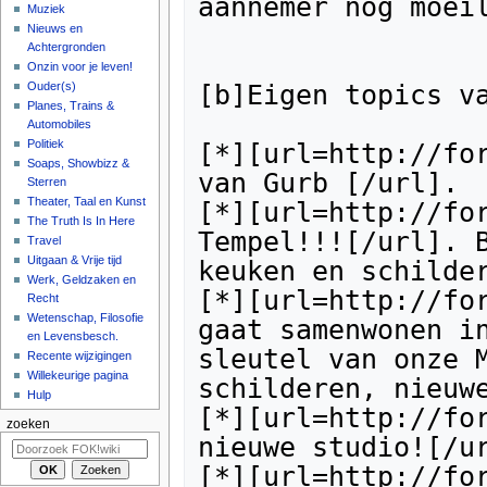
aannemer nog moeil
Muziek
Nieuws en
Achtergronden
Onzin voor je leven!
[b]Eigen topics va
Ouder(s)
Planes, Trains &
Automobiles
Politiek
[*][url=http://for
Soaps, Showbizz &
van Gurb [/url].

Sterren
Theater, Taal en Kunst
[*][url=http://for
The Truth Is In Here
Tempel!!![/url]. B
Travel
Uitgaan & Vrije tijd
keuken en schilder
Werk, Geldzaken en
[*][url=http://for
Recht
Wetenschap, Filosofie
gaat samenwonen in
en Levensbesch.
sleutel van onze M
Recente wijzigingen
Willekeurige pagina
schilderen, nieuwe
Hulp
[*][url=http://for
zoeken
nieuwe studio![/ur
[*][url=http://for