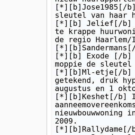
[*][b]Jose1985[/b]
sleutel van haar h
[*][b] Jelief[/b] 
te krappe huurwoni
de regio Haarlem/I
[*][b]Sandermans[/
[*][b] Exode [/b] 
moppie de sleutel 
[*][b]Ml-etje[/b] 
getekend, druk hyp
augustus en 1 okto
[*][b]Keshet[/b] 
aanneemovereenkoms
nieuwbouwwoning in
2009.

[*][b]Rallydame[/b