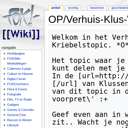
artikel
overleg
bewerken
geschieden
OP/Verhuis-Klus-
Ga naar:
navigatie
,
zoeken
Welkom in het Verh
Kriebelstopic. *O*
navigatie
Hoofdpagina
Het topic waar je 
FOK!Wiki
Mededelingen
kunt delen met je 
Culinesse á gogo
In de [url=http:/
Cultuur en Historie
Digital Corner
[/url] van Klussen
FOK!Userfoto's
van dit topic in d
Flora & Fauna
Fotografie
voorpret\' :+

Film, TV en Radio
Gadgets
Games & Consoles
Geef even aan in w
General Chat
zit.. Wacht je nog
Klussen & Wonen
Lifestyle