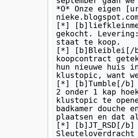
september gaan we 
*O* Onze eigen [u
nieke.blogspot.com
[*] [b]liefkleinme
gekocht. Levering:
staat te koop.

[*] [b]Bleiblei[/b
koopcontract getek
hun nieuwe huis in
klustopic, want we
[*] [b]Tumble[/b] 
2 onder 1 kap hoek
klustopic te opene
badkamer douche en
plaatsen en dat al
[*] [b]JT_RSD[/b] 
Sleuteloverdracht 