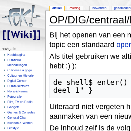
artikel
overleg
bewerken
geschieden
OP/DIG/centraal
Ga naar:
navigatie
,
zoeken
Bij het openen van een n
topic een standaard
open
navigatie
Als titel gebruiken we alt
Hoofdpagina
FOK!Wiki
hebt :) ):
Mededelingen
Culinesse á gogo
Cultuur en Historie
de shell$ enter() 
Digital Corner
FOK!Userfoto's
Flora & Fauna
Fotografie
Film, TV en Radio
Uiteraard niet vergeten 
Gadgets
Games & Consoles
aanmaken van een nieuw 
General Chat
Klussen & Wonen
De inhoud zelf is de vol
Lifestyle