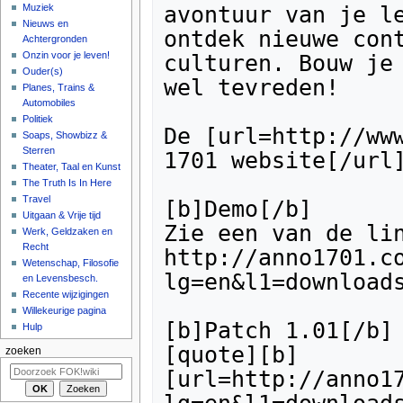
Muziek
Nieuws en
Achtergronden
Onzin voor je leven!
Ouder(s)
Planes, Trains &
Automobiles
Politiek
Soaps, Showbizz &
Sterren
Theater, Taal en Kunst
The Truth Is In Here
Travel
Uitgaan & Vrije tijd
Werk, Geldzaken en
Recht
Wetenschap, Filosofie
en Levensbesch.
Recente wijzigingen
Willekeurige pagina
Hulp
zoeken