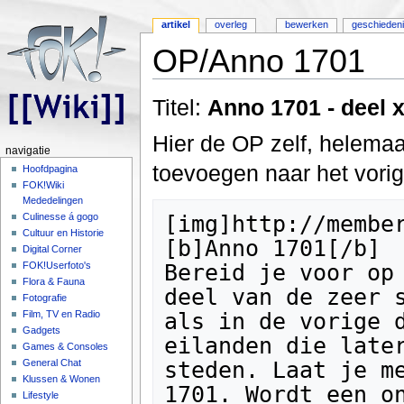
artikel
overleg
bewerken
geschieden
OP/Anno 1701
Ga naar:
navigatie
,
zoeken
Titel:
Anno 1701 - deel 
Hier de OP zelf, helemaal
navigatie
toevoegen naar het vorig
Hoofdpagina
FOK!Wiki
Mededelingen
[img]http://members.chello.nl/a.smits676/header.jpg[/img]
[b]Anno 1701[/b]
Bereid je voor op de beste Anno ooit. In het derde deel van de zeer succesvolle Anno serie ga je net als in de vorige delen op ontdekking naar nieuwe eilanden die later uit kunnen groeien tot enorme steden. Laat je meeslepen in de wereld van Anno 1701. Wordt een ontdekkingsreiziger en beleef het avontuur van je leven! Verken de zeven zeeen, ontdek nieuwe continenten en maak kennis met nieuwe culturen. Bouw je eigen stad, maar houd je inwoners wel tevreden!

De [url=http://www.anno1701.com/]officiele Anno 1701 website[/url].

[b]Demo[/b]
Zie een van de links op deze pagina: 
http://anno1701.com/launch/index.php?lg=en&l1=downloads&l2=demo

[b]Patch 1.01[/b]
[quote][b][url=http://anno1701.com/launch/index.php?lg=en&l1=downloads&l2=patch]ANNO 1701 � Downloads � Patch[/url][/b]
The first ANNO 1701 patch, version 1.01, is now available to download for the german and the UK version - free of charge.
The other language versions will be patched step by step.

It includes more improvements to the game balance and has also fixed some minor errors in the game. It contains some really good new features too![/quote]

Downloads:
[b]Engels (UK)[/b] - [url=http://www.3dgamers.com/de/dlselect/games/anno1701/anno1701_patch101_uk.exe.html]Patch 1.01 UK[/url]
[b]Engels (US)[/b] - [url=http://www.3dgamers.com/de/dlselect/games/anno1701/1701ad_patch101_usa.exe.html]Patch 1.01 US[/url]
[b]Duits (GER)[/b] - [url=http://www.3dgamers.com/de/dlselect/games/anno1701/anno1701_patch101_ger.exe.html]Patch 1.01 GER[/url]

Platform: PC CD-Rom
Genre: Strategie
Ontwikkelaar: Sunflowers
Adviesprijs: 49,99 euro

[b]Minimale Systeemeisen[/b]
[*] Windows� 2000 or Windows� XP
[*] 2,2 GHz Intel Pentium 4� or equivalent processor
[*] 512 MB RAM
[*] 64 MB with 1.1 pixel shader GPU
[*] 3,5 GB Hard Disk Space
[*] DVD 4x

[b]Aanbevolen Systeemeisen[/b]
[*] 3 GHz Intel Pentium 4� or equivalent processor
[*] 1 GB RAM
[*] 256 MB with 2.0 pixel shader GPU

[b]Verschillende smaken...[/b]
[img]http://ec3.images-amazon.com/images/P/B000HX1P5E.01.PT01._SS400_SCLZZZZZZZ_V40266821_.jpg[/img]
(standaard 1 DVD game)

[img]http://images.bol.de/images-adb/8d/e4/8de4c604-407b-451e-879b-706cd2a2453e.jpg[/img]
Limited Edition (Duitsland only), 17001 stuks ;).

[b]Screenshots[/b]
Er is een groot aantal screenshots te vinden op de officiele Anno 1701 website.
Volg deze link om de pagina te laden: [url=http://www.anno1701.com/launch/index.php?lg=en&l1=downloads&l2=screenshots]Screenshot galerij[/url].
Hieronder volgt een kleine selectie :).

[url=http://images.sunflowers.de/anno1701/screenshots/produktionsketten_nahrung_008.jpg][img]http://images.sunflowers.de/anno1701/screenshots/content/produktionsketten_nahrung_008_th.gif[/img][/url][url=http://images.sunflowers.de/anno1701/screenshots/produktionsketten_marmor_001.jpg][img]http://images.sunflowers.de/anno1701/screenshots/content/produktionsketten_marmor_001_th.gif[/img][/url]
[url=http://images.sunflowers.de/anno1701/screenshots/bilanz_002.jpg][img]http://images.sunflowers.de/anno1701/scree
Culinesse á gogo
Cultuur en Historie
Digital Corner
FOK!Userfoto's
Flora & Fauna
Fotografie
Film, TV en Radio
Gadgets
Games & Consoles
General Chat
Klussen & Wonen
Lifestyle