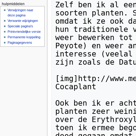
Zelf ben ik al een
hulpmiddelen
Verwijzingen naar
soorten planten. S
deze pagina
omdat ik ze ook da
Verwante wijzigingen
Speciale pagina's
hun traditionele v
Printvriendelijke versie
weer bewerken tot 
Permanente koppeling
Paginagegevens
Peyote) en weer an
interesse (veelal 
zijn zoals de Datu
[img]http://www.m
Cocaplant

Ook ben ik er acht
planten zeer weini
over de Erythroxyl
toen ik ermee bego
dood gegaan omdat 