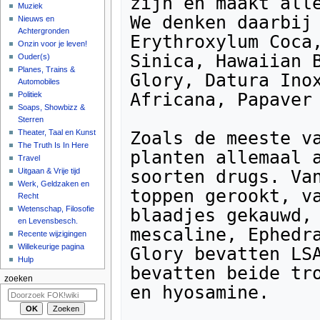
zijn en maakt alle
Muziek
We denken daarbij 
Nieuws en
Achtergronden
Erythroxylum Coca,
Onzin voor je leven!
Sinica, Hawaiian B
Ouder(s)
Planes, Trains &
Glory, Datura Inox
Automobiles
Africana, Papaver 
Politiek
Soaps, Showbizz &
Sterren
Zoals de meeste va
Theater, Taal en Kunst
The Truth Is In Here
planten allemaal a
Travel
soorten drugs. Van
Uitgaan & Vrije tijd
Werk, Geldzaken en
toppen gerookt, va
Recht
Wetenschap, Filosofie
blaadjes gekauwd, 
en Levensbesch.
mescaline, Ephedra
Recente wijzigingen
Willekeurige pagina
Glory bevatten LSA
Hulp
bevatten beide tro
zoeken
en hyosamine.
