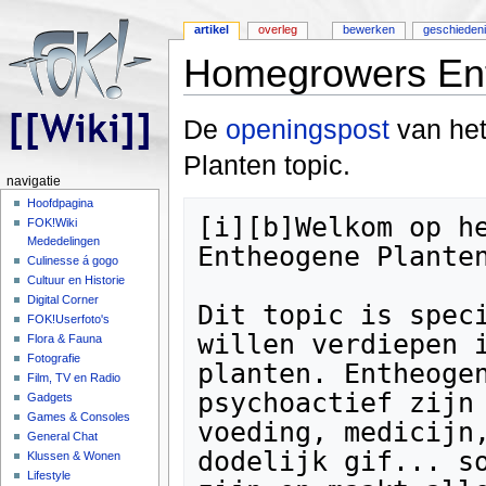
artikel
overleg
bewerken
geschieden
Homegrowers En
Ga naar:
navigatie
,
zoeken
De
openingspost
van het
Planten topic.
navigatie
Hoofdpagina
[i][b]Welkom op he
FOK!Wiki
Mededelingen
Entheogene Planten
Culinesse á gogo
Cultuur en Historie
Digital Corner
Dit topic is speci
FOK!Userfoto's
willen verdiepen i
Flora & Fauna
Fotografie
planten. Entheogen
Film, TV en Radio
psychoactief zijn 
Gadgets
Games & Consoles
voeding, medicijn,
General Chat
dodelijk gif... so
Klussen & Wonen
Lifestyle