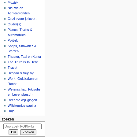
Muziek
Nieuws en
Achtergronden
Onzin voor je leven!
Ouder(s)
Planes, Trains &
Automobiles
Politiek
Soaps, Showbizz &
Sterren
Theater, Taal en Kunst
The Truth Is In Here
Travel
Uitgaan & Vrije tijd
Werk, Geldzaken en
Recht
Wetenschap, Filosofie
en Levensbesch.
Recente wijzigingen
Willekeurige pagina
Hulp
zoeken