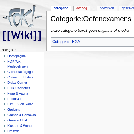
categorie
overleg
bewerken
geschie
Categorie:Oefenexamens e
Ga naar:
navigatie
,
zoeken
Deze categorie bevat geen pagina’s of media.
Categorie
:
EXA
navigatie
Hoofdpagina
FOK!Wiki
Mededelingen
Culinesse á gogo
Cultuur en Historie
Digital Corner
FOK!Userfoto's
Flora & Fauna
Fotografie
Film, TV en Radio
Gadgets
Games & Consoles
General Chat
Klussen & Wonen
Lifestyle