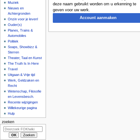
Muziek
deze naam gebruikt worden om u erkenning te
Nieuws en
geven voor uw werk.
Achtergronden
Account aanmaken
Onzin voor je leven!
Ouder(s)
Planes, Trains &
Automobiles
Politiek
Soaps, Showbizz &
Sterren
Theater, Taal en Kunst
The Truth Is In Here
Travel
Uitgaan & Vrije tijd
Werk, Geldzaken en
Recht
Wetenschap, Filosofie
en Levensbesch.
Recente wijzigingen
Willekeurige pagina
Hulp
zoeken