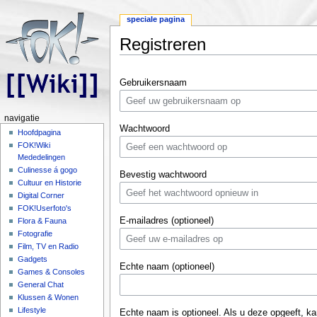
speciale pagina
Registreren
Ga naar:
navigatie
,
zoeken
Gebruikersnaam
navigatie
Wachtwoord
Hoofdpagina
FOK!Wiki
Mededelingen
Culinesse á gogo
Bevestig wachtwoord
Cultuur en Historie
Digital Corner
FOK!Userfoto's
E-mailadres (optioneel)
Flora & Fauna
Fotografie
Film, TV en Radio
Gadgets
Echte naam (optioneel)
Games & Consoles
General Chat
Klussen & Wonen
Lifestyle
Echte naam is optioneel. Als u deze opgeeft, ka