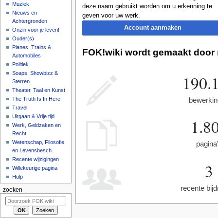
Muziek
deze naam gebruikt worden om u erkenning te
Nieuws en
geven voor uw werk.
Achtergronden
Account aanmaken
Onzin voor je leven!
Ouder(s)
Planes, Trains &
FOK!wiki wordt gemaakt door 
Automobiles
Politiek
Soaps, Showbizz &
190.
Sterren
Theater, Taal en Kunst
bewerki
The Truth Is In Here
Travel
Uitgaan & Vrije tijd
1.8
Werk, Geldzaken en
Recht
Wetenschap, Filosofie
pagina
en Levensbesch.
Recente wijzigingen
3
Willekeurige pagina
Hulp
recente bij
zoeken