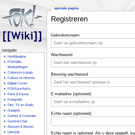
speciale pagina
Registreren
Ga naar:
navigatie
,
zoeken
Gebruikersnaam
navigatie
Wachtwoord
Hoofdpagina
FOK!Wiki
Mededelingen
Culinesse á gogo
Bevestig wachtwoord
Cultuur en Historie
Digital Corner
FOK!Userfoto's
E-mailadres (optioneel)
Flora & Fauna
Fotografie
Film, TV en Radio
Gadgets
Echte naam (optioneel)
Games & Consoles
General Chat
Klussen & Wonen
Lifestyle
Echte naam is optioneel. Als u deze opgeeft, ka