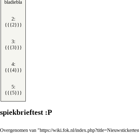
bladiebla
2
:
{{{2}}}
3
:
{{{3}}}
4
:
{{{4}}}
5
:
{{{5}}}
spiekbrieftest :P
Overgenomen van "
https://wiki.fok.nl/index.php?title=Nieuwstickert