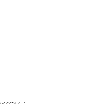
est&oldid=20293
"