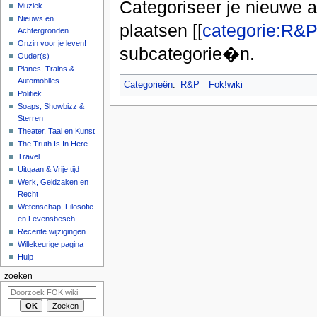
Categoriseer je nieuwe ar
Muziek
Nieuws en
plaatsen [[
categorie:R&
Achtergronden
Onzin voor je leven!
subcategorie�n.
Ouder(s)
Planes, Trains &
Automobiles
Categorieën
:
R&P
Fok!wiki
Politiek
Soaps, Showbizz &
Sterren
Theater, Taal en Kunst
The Truth Is In Here
Travel
Uitgaan & Vrije tijd
Werk, Geldzaken en
Recht
Wetenschap, Filosofie
en Levensbesch.
Recente wijzigingen
Willekeurige pagina
Hulp
zoeken