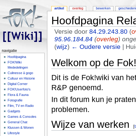
artikel
overleg
bewerken
geschieden
Hoofdpagina Rela
Versie door
84.29.243.80
(
o
95.96.184.84
(
overleg
) ong
(
wijz
)
← Oudere versie
| Hui
navigatie
Ga naar:
navigatie
,
zoeken
Hoofdpagina
Welkom op de Fok!w
FOK!Wiki
Mededelingen
Culinesse á gogo
Dit is de Fok!wiki van h
Cultuur en Historie
Digital Corner
R&P genoemd.
FOK!Userfoto's
Flora & Fauna
In dit forum kun je prate
Fotografie
Film, TV en Radio
problemen.
Gadgets
Games & Consoles
Wijze van werken
General Chat
[
Klussen & Wonen
Lifestyle