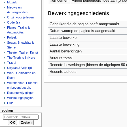
Hernoemen
Alleen beheerders toestaan (onbe
Muziek
Nieuws en
Bewerkingsgeschiedenis
Achtergronden
Onzin voor je leven!
Ouder(s)
Gebruiker die de pagina heeft aangemaakt
Planes, Trains &
Datum waarop de pagina is aangemaakt
Automobiles
Laatste bewerker
Politiek
Soaps, Showbizz &
Laatste bewerking
Sterren
Aantal bewerkingen
Theater, Taal en Kunst
The Truth Is In Here
Auteurs totaal
Travel
Recente bewerkingen (binnen de afgelopen 90 
Uitgaan & Vrije tijd
Recente auteurs
Werk, Geldzaken en
Recht
Wetenschap, Filosofie
en Levensbesch.
Recente wijzigingen
Willekeurige pagina
Hulp
zoeken