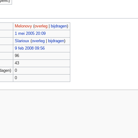
perkt)
Melonovy
(
overleg
|
bijdragen
)
1 mei 2005 20:09
Slarioux
(
overleg
|
bijdragen
)
9 feb 2008 09:56
96
43
dagen)
0
0