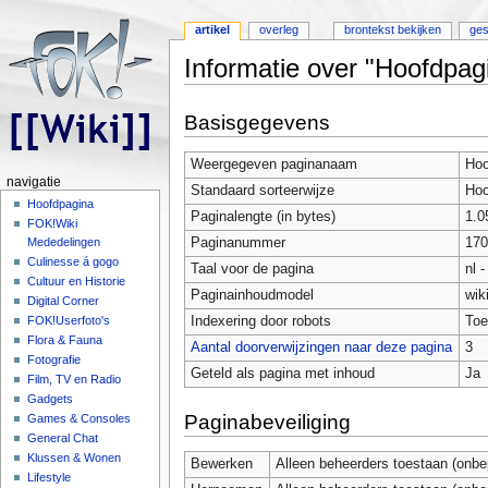
artikel
overleg
brontekst bekijken
ges
Informatie over "Hoofdpag
Ga naar:
navigatie
,
zoeken
Basisgegevens
Weergegeven paginanaam
Hoo
navigatie
Standaard sorteerwijze
Hoo
Hoofdpagina
Paginalengte (in bytes)
1.0
FOK!Wiki
Paginanummer
170
Mededelingen
Culinesse á gogo
Taal voor de pagina
nl 
Cultuur en Historie
Paginainhoudmodel
wik
Digital Corner
Indexering door robots
Toe
FOK!Userfoto's
Flora & Fauna
Aantal doorverwijzingen naar deze pagina
3
Fotografie
Geteld als pagina met inhoud
Ja
Film, TV en Radio
Gadgets
Paginabeveiliging
Games & Consoles
General Chat
Klussen & Wonen
Bewerken
Alleen beheerders toestaan (onbe
Lifestyle