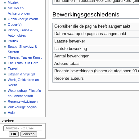
Hernoemen
Toestaan voor alle gebruikers (on
Muziek
Nieuws en
Bewerkingsgeschiedenis
Achtergronden
Onzin voor je leven!
Ouder(s)
Gebruiker die de pagina heeft aangemaakt
Planes, Trains &
Datum waarop de pagina is aangemaakt
Automobiles
Laatste bewerker
Politiek
Soaps, Showbizz &
Laatste bewerking
Sterren
Aantal bewerkingen
Theater, Taal en Kunst
The Truth Is In Here
Auteurs totaal
Travel
Recente bewerkingen (binnen de afgelopen 90 
Uitgaan & Vrije tijd
Recente auteurs
Werk, Geldzaken en
Recht
Wetenschap, Filosofie
en Levensbesch.
Recente wijzigingen
Willekeurige pagina
Hulp
zoeken