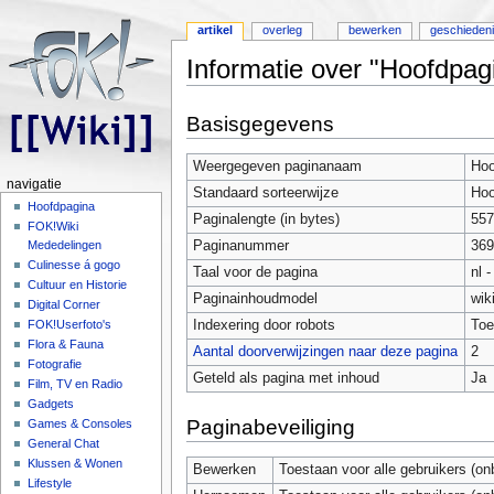
artikel
overleg
bewerken
geschieden
Informatie over "Hoofdpa
Ga naar:
navigatie
,
zoeken
Basisgegevens
Weergegeven paginanaam
Hoo
navigatie
Standaard sorteerwijze
Hoo
Hoofdpagina
Paginalengte (in bytes)
557
FOK!Wiki
Paginanummer
369
Mededelingen
Culinesse á gogo
Taal voor de pagina
nl 
Cultuur en Historie
Paginainhoudmodel
wik
Digital Corner
Indexering door robots
Toe
FOK!Userfoto's
Flora & Fauna
Aantal doorverwijzingen naar deze pagina
2
Fotografie
Geteld als pagina met inhoud
Ja
Film, TV en Radio
Gadgets
Paginabeveiliging
Games & Consoles
General Chat
Klussen & Wonen
Bewerken
Toestaan voor alle gebruikers (on
Lifestyle