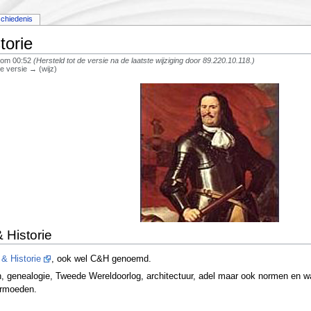
chiedenis
torie
 om 00:52
(Hersteld tot de versie na de laatste wijziging door 89.220.10.118.)
re versie → (wijz)
 Historie
 & Historie
, ook wel C&H genoemd.
, genealogie, Tweede Wereldoorlog, architectuur, adel maar ook normen en w
ermoeden.