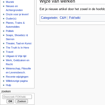
Wijze van werken
Muziek
Nieuws en
Eet je nieuwe artikel door het zowel in de hoofdc
Achtergronden
Onzin voor je leven!
Categorieën
:
C&H
Fok!wiki
Ouder(s)
Planes, Trains &
Automobiles
Politiek
Soaps, Showbizz &
Sterren
Theater, Taal en Kunst
The Truth Is In Here
Travel
Uitgaan & Vrije tijd
Werk, Geldzaken en
Recht
Wetenschap, Filosofie
en Levensbesch.
Recente wijzigingen
Willekeurige pagina
Hulp
zoeken