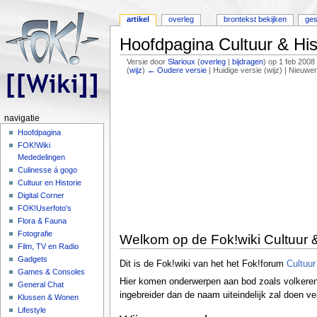
artikel
overleg
brontekst bekijken
ges
Hoofdpagina Cultuur & His
Versie door
Slarioux
(
overleg
|
bijdragen
)
op 1 feb 2008
(
wijz
)
← Oudere versie
| Huidige versie (wijz) | Nieuwe
Ga naar:
navigatie
,
zoeken
navigatie
Hoofdpagina
FOK!Wiki
Mededelingen
Culinesse á gogo
Cultuur en Historie
Digital Corner
FOK!Userfoto's
Flora & Fauna
Fotografie
Welkom op de Fok!wiki Cultuur &
Film, TV en Radio
Gadgets
Dit is de Fok!wiki van het het Fok!forum
Cultuur
Games & Consoles
Hier komen onderwerpen aan bod zoals volkeren
General Chat
ingebreider dan de naam uiteindelijk zal doen v
Klussen & Wonen
Lifestyle