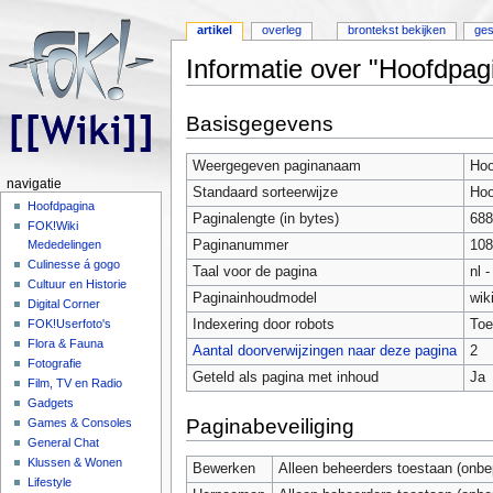
artikel
overleg
brontekst bekijken
ges
Informatie over "Hoofdpagi
Ga naar:
navigatie
,
zoeken
Basisgegevens
Weergegeven paginanaam
Hoo
navigatie
Standaard sorteerwijze
Hoo
Hoofdpagina
Paginalengte (in bytes)
688
FOK!Wiki
Paginanummer
108
Mededelingen
Culinesse á gogo
Taal voor de pagina
nl 
Cultuur en Historie
Paginainhoudmodel
wik
Digital Corner
Indexering door robots
Toe
FOK!Userfoto's
Flora & Fauna
Aantal doorverwijzingen naar deze pagina
2
Fotografie
Geteld als pagina met inhoud
Ja
Film, TV en Radio
Gadgets
Paginabeveiliging
Games & Consoles
General Chat
Klussen & Wonen
Bewerken
Alleen beheerders toestaan (onbe
Lifestyle