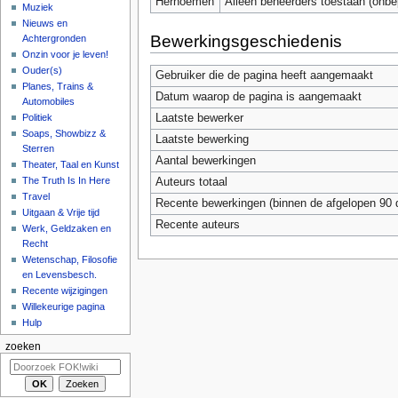
Hernoemen
Alleen beheerders toestaan (onbe
Muziek
Nieuws en
Bewerkingsgeschiedenis
Achtergronden
Onzin voor je leven!
Ouder(s)
Gebruiker die de pagina heeft aangemaakt
Planes, Trains &
Datum waarop de pagina is aangemaakt
Automobiles
Laatste bewerker
Politiek
Soaps, Showbizz &
Laatste bewerking
Sterren
Aantal bewerkingen
Theater, Taal en Kunst
The Truth Is In Here
Auteurs totaal
Travel
Recente bewerkingen (binnen de afgelopen 90 
Uitgaan & Vrije tijd
Recente auteurs
Werk, Geldzaken en
Recht
Wetenschap, Filosofie
en Levensbesch.
Recente wijzigingen
Willekeurige pagina
Hulp
zoeken