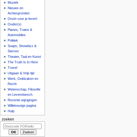
Muziek
Nieuws en
Achtergronden
Onzin voor je leven!
Ouder(s)
Planes, Trains &
Automobiles
Politiek
Soaps, Showbizz &
Sterren
Theater, Taal en Kunst
The Truth Is In Here
Travel
Uitgaan & Vrije tijd
Werk, Geldzaken en
Recht
Wetenschap, Filosofie
en Levensbesch.
Recente wijzigingen
Willekeurige pagina
Hulp
zoeken