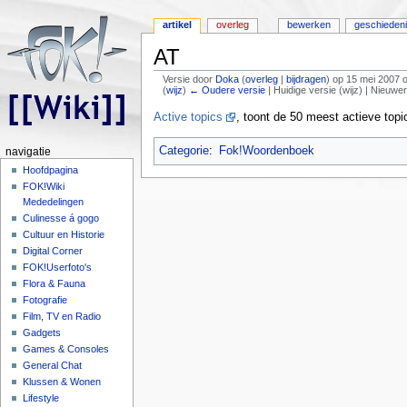
artikel
overleg
bewerken
geschieden
AT
Versie door
Doka
(
overleg
|
bijdragen
)
op 15 mei 2007 
(
wijz
)
← Oudere versie
| Huidige versie (wijz) | Nieuwe
Ga naar:
navigatie
,
zoeken
Active topics
, toont de 50 meest actieve topi
Categorie
:
Fok!Woordenboek
navigatie
Hoofdpagina
FOK!Wiki
Mededelingen
Culinesse á gogo
Cultuur en Historie
Digital Corner
FOK!Userfoto's
Flora & Fauna
Fotografie
Film, TV en Radio
Gadgets
Games & Consoles
General Chat
Klussen & Wonen
Lifestyle